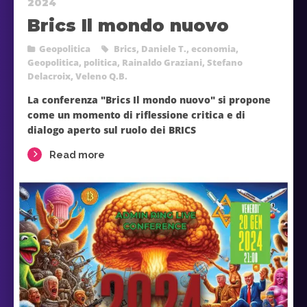
2024
Brics Il mondo nuovo
Geopolitica
Brics
,
Daniele T.
,
economia
,
Geopolitica
,
politica
,
Rainaldo Graziani
,
Stefano
Delacroix
,
Veleno Q.B.
La conferenza "Brics Il mondo nuovo" si propone
come un momento di riflessione critica e di
dialogo aperto sul ruolo dei BRICS
Read more