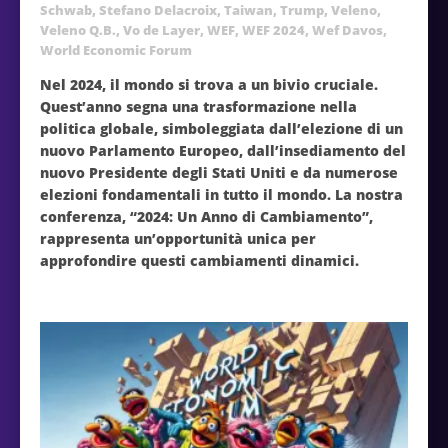
Schwab
,
Stefano Delacroix
,
Taiwan
,
Trump
,
Veleno
,
Veleno Q.B.
,
Vo de Layer
,
WEF
,
WEF 2024
,
Wef Davos
,
World Economic Forum
Nel 2024, il mondo si trova a un bivio cruciale.
Quest’anno segna una trasformazione nella
politica globale, simboleggiata dall’elezione di un
nuovo Parlamento Europeo, dall’insediamento del
nuovo Presidente degli Stati Uniti e da numerose
elezioni fondamentali in tutto il mondo. La nostra
conferenza, “2024: Un Anno di Cambiamento”,
rappresenta un’opportunità unica per
approfondire questi cambiamenti dinamici.