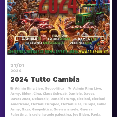
27/01
2024
2024 Tutto Cambia
Admin Ring Live
,
Geopolitica
Admin Ring Live
,
Army
,
Biden
,
Cina
,
Claus Schwab
,
Daniele
,
Davos
,
Davos 2024
,
Delacroix
,
Donald Trump
,
Elezioni
,
Elezioni
Americane
,
Elezioni Europee
,
Elezioni usa
,
Europa
,
Fabio
Army
,
Gaza
,
Geopolitica
,
Guerra israele
,
Guerra
Palestina
,
Israele
,
israele palestina
,
Joe Biden
,
Paola
,