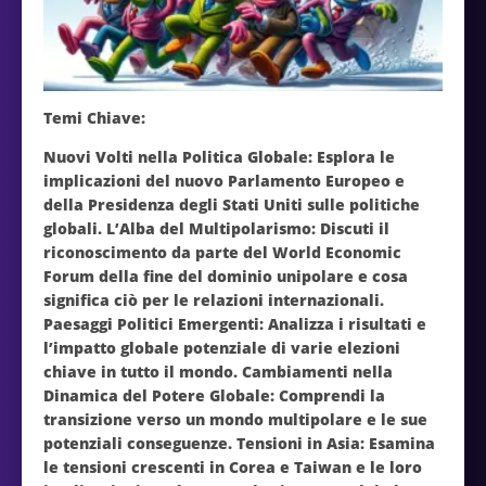
Temi Chiave:
Nuovi Volti nella Politica Globale: Esplora le
implicazioni del nuovo Parlamento Europeo e
della Presidenza degli Stati Uniti sulle politiche
globali. L’Alba del Multipolarismo: Discuti il
riconoscimento da parte del World Economic
Forum della fine del dominio unipolare e cosa
significa ciò per le relazioni internazionali.
Paesaggi Politici Emergenti: Analizza i risultati e
l’impatto globale potenziale di varie elezioni
chiave in tutto il mondo. Cambiamenti nella
Dinamica del Potere Globale: Comprendi la
transizione verso un mondo multipolare e le sue
potenziali conseguenze. Tensioni in Asia: Esamina
le tensioni crescenti in Corea e Taiwan e le loro