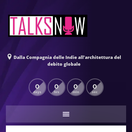
Dalla Compagnia delle Indie all’architettura del
debito globale
0
0
0
0
days
hrs
min
sec