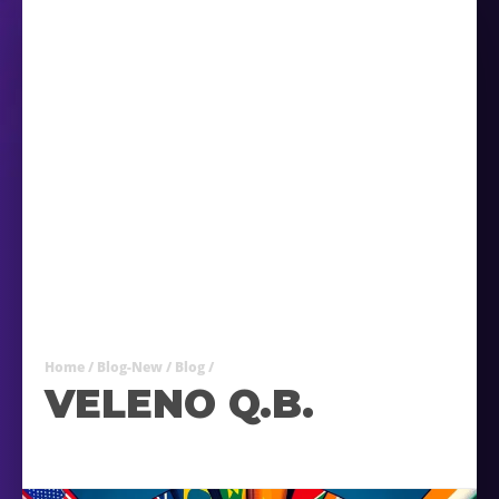
Home
/
Blog-New
/
Blog
/
VELENO Q.B.