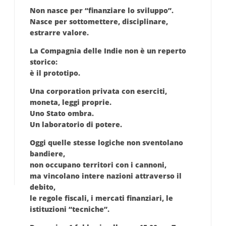
Non nasce per “finanziare lo sviluppo”.
Nasce per
sottomettere
,
disciplinare
,
estrarre valore
.
La Compagnia delle Indie non è un reperto
storico:
è il
prototipo
.
Una corporation privata con eserciti,
moneta, leggi proprie.
Uno Stato ombra.
Un laboratorio di potere.
Oggi quelle stesse logiche non sventolano
bandiere,
non occupano territori con i cannoni,
ma
vincolano intere nazioni attraverso il
debito
,
le regole fiscali, i mercati finanziari, le
istituzioni “tecniche”.