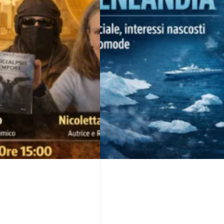
rchitettura del
La Groenlandia: storia
nascosti e verità sco
5,00
€