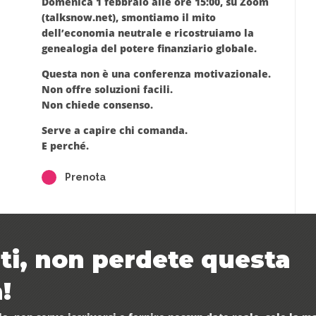
Domenica
1 febbraio alle ore 15:00
, su
Zoom
(talksnow.net)
, smontiamo il mito
dell’economia neutrale e ricostruiamo
la
genealogia del potere finanziario globale
.
Questa non è una conferenza motivazionale.
Non offre soluzioni facili.
Non chiede consenso.
Serve a
capire chi comanda
.
E
perché
.
Prenota
ati, non perdete questa
!