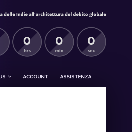
 delle Indie all’architettura del debito globale
0
0
0
hrs
min
sec
US
ACCOUNT
ASSISTENZA