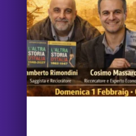
Dalla Compagnia delle Indie all’a
debito globale (Pay per View)
5,00
€