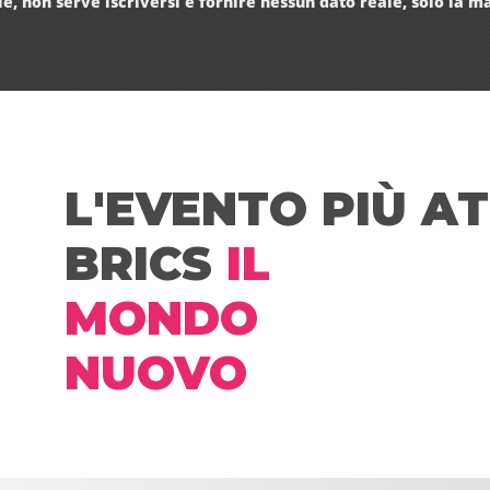
e, non serve iscriversi e fornire nessun dato reale, solo la m
L'EVENTO PIÙ A
BRICS
IL
MONDO
NUOVO