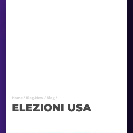
Home
/
Blog-New
/
Blog
/
ELEZIONI USA