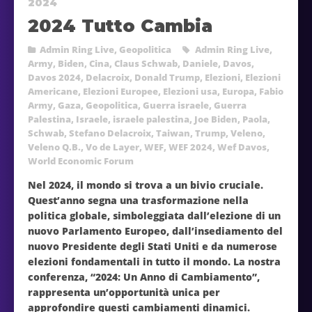
2024
2024 Tutto Cambia
Admin Ring Live
,
Geopolitica
Admin Ring Live
,
Army
,
Biden
,
Cina
,
Claus Schwab
,
Daniele
,
Davos
,
Davos 2024
,
Delacroix
,
Donald Trump
,
Elezioni
,
Elezioni
Americane
,
Elezioni Europee
,
Elezioni usa
,
Europa
,
Fabio
Army
,
Gaza
,
Geopolitica
,
Guerra israele
,
Guerra
Palestina
,
Israele
,
israele palestina
,
Joe Biden
,
Paola
,
Schwab
,
Stefano Delacroix
,
Taiwan
,
Trump
,
Veleno
,
Veleno Q.B.
,
Vo de Layer
,
WEF
,
WEF 2024
,
Wef Davos
,
World Economic Forum
Nel 2024, il mondo si trova a un bivio cruciale.
Quest’anno segna una trasformazione nella
politica globale, simboleggiata dall’elezione di un
nuovo Parlamento Europeo, dall’insediamento del
nuovo Presidente degli Stati Uniti e da numerose
elezioni fondamentali in tutto il mondo. La nostra
conferenza, “2024: Un Anno di Cambiamento”,
rappresenta un’opportunità unica per
approfondire questi cambiamenti dinamici.