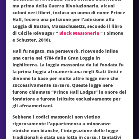
ma prima della Guerra Rivoluzionaria, alcuni
coloni neri liberi, incluso un uomo di nome Prince
Hall, fecero una petizione per l’adesione alla
Loggia di Boston, Massachusetts, secondo il libro
di Cécile Révauger ”
Black Massoneria
” ( Simone
e Schuster, 2016).
Hall fu negato, ma perseverò, ricevendo infine
una carta nel 1784 dalla Gran Loggia in
Inghilterra. La loggia massonica da lui fondata fu
la prima loggia afroamericana negli Stati Uniti e
divenne la base per molte altre logge nere che
successivamente sorsero. Queste logge nere
furono chiamate “Prince Hall Lodges” in onore del
fondatore e furono istituite esclusivamente per
gli afroamericani.
Sebbene i codici massonici non vietino
rigorosamente l’appartenenza a minoranze
etniche non bianche, l’integrazione delle logge
tradizionali è stata una lotta in corso. I tentativi