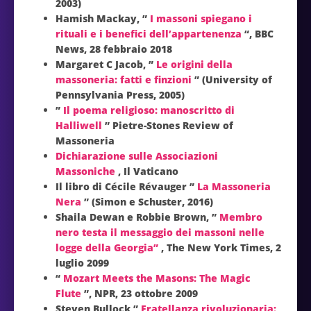
2003)
Hamish Mackay, ”
I massoni spiegano i
rituali e i benefici dell’appartenenza
“, BBC
News, 28 febbraio 2018
Margaret C Jacob, ”
Le origini della
massoneria: fatti e finzioni
” (University of
Pennsylvania Press, 2005)
”
Il poema religioso: manoscritto di
Halliwell
” Pietre-Stones Review of
Massoneria
Dichiarazione sulle Associazioni
Massoniche
, Il Vaticano
Il libro di Cécile Révauger ”
La Massoneria
Nera
” (Simon e Schuster, 2016)
Shaila Dewan e Robbie Brown, ”
Membro
nero testa il messaggio dei massoni nelle
logge della Georgia”
, The New York Times, 2
luglio 2099
“
Mozart Meets the Masons: The Magic
Flute
”, NPR, 23 ottobre 2009
Steven Bullock ”
Fratellanza rivoluzionaria: