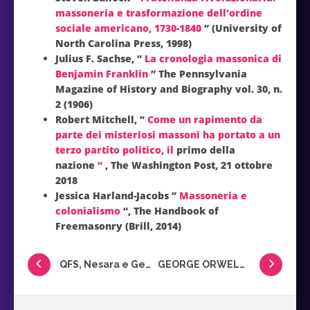
massoneria e trasformazione dell’ordine
sociale americano, 1730-1840
” (University of
North Carolina Press, 1998)
Julius F. Sachse, ”
La cronologia massonica di
Benjamin Franklin
” The Pennsylvania
Magazine of History and Biography vol. 30, n.
2 (1906)
Robert Mitchell, ”
Come un rapimento da
parte dei misteriosi massoni ha portato a un
terzo partito politico, il
primo della
nazione
“
, The Washington Post, 21 ottobre
2018
Jessica Harland-Jacobs ”
Massoneria e
colonialismo
“, The Handbook of
Freemasonry (Brill, 2014)
QFS, Nesara e Gesara tutte le bugie degli insider
GEORGE ORWELL E LA SOCIETÀ FABIANA