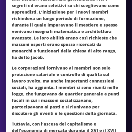
segreti ed erano selettivi su chi sceglievano come
apprendisti. L’iniziazione per i nuovi membri
richiedeva un lungo periodo di formazione,
durante il quale imparavano il mestiere e spesso
venivano insegnati matematica e architettura
avanzate. Le loro abilità erano così richieste che
massoni esperti erano spesso ricercati da
monarchi o funzionari della chiesa di alto rango,
ha detto Jacob.
Le corporazioni fornivano ai membri non solo
protezione salariale e controllo di qualità sul
lavoro svolto, ma anche importanti connessioni
sociali, ha aggiunto. I membri si sono riuniti nelle
logge, che fungevano da quartier generale e punti
focali in cui i massoni socializzavano,
partecipavano ai pasti e si riunivano per
discutere gli eventi e le questioni della giornata.
Tuttavia, con l’ascesa del capitalismo e
dell’economia di mercato durante il XVI e il XVII