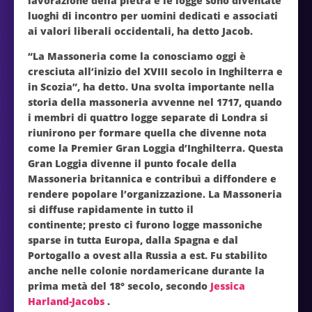
lavorazione della pietra e le logge sono diventate
luoghi di incontro per uomini dedicati e associati
ai valori liberali occidentali, ha detto Jacob.
“La Massoneria come la conosciamo oggi è
cresciuta all’inizio del XVIII secolo in Inghilterra e
in Scozia”, ​​ha detto. Una svolta importante nella
storia della massoneria avvenne nel 1717, quando
i membri di quattro logge separate di Londra si
riunirono per formare quella che divenne nota
come la Premier Gran Loggia d’Inghilterra. Questa
Gran Loggia divenne il punto focale della
Massoneria britannica e contribuì a diffondere e
rendere popolare l’organizzazione. La Massoneria
si diffuse rapidamente in tutto il
continente; presto ci furono logge massoniche
sparse in tutta Europa, dalla Spagna e dal
Portogallo a ovest alla Russia a est. Fu stabilito
anche nelle colonie nordamericane durante la
prima metà del 18° secolo, secondo
Jessica
Harland-Jacobs
.