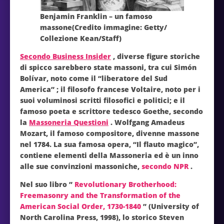
Benjamin Franklin – un famoso
massone(Credito immagine: Getty/
Collezione Kean/Staff)
Secondo Business Insider
, diverse figure storiche
di spicco sarebbero state massoni, tra cui Simón
Bolívar, noto come il “liberatore del Sud
America” ; il filosofo francese Voltaire, noto per i
suoi voluminosi scritti filosofici e politici; e il
famoso poeta e scrittore tedesco Goethe, secondo
la
Massoneria Questioni
. Wolfgang Amadeus
Mozart, il famoso compositore, divenne massone
nel 1784. La sua famosa opera, “Il flauto magico”,
contiene elementi della Massoneria ed è un inno
alle sue convinzioni massoniche,
secondo NPR
.
Nel suo libro ”
Revolutionary Brotherhood:
Freemasonry and the Transformation of the
American Social Order, 1730-1840
” (University of
North Carolina Press, 1998), lo storico Steven