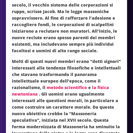
secolo, il vecchio sistema delle corporazioni si
ruppe, scrisse Jacob. Ma le logge massoniche
sopravvissero. Al fine di rafforzare l’adesione e
raccogliere fondi, le corporazioni di scalpellini
iniziarono a reclutare non muratori. All’inizio, le
nuove reclute erano spesso parenti dei membri
esistenti, ma includevano sempre più individui
facoltosi e uomini di alto rango sociale.
Molti di questi nuovi membri erano “dotti signori”
interessati alle tendenze filosofiche e intellettuali
che stavano trasformando il panorama
intellettuale europeo dell’epoca, come il
razionalismo, il
metodo scientifico
e
la fisica
newtoniana
. Gli uomini erano ugualmente
interessati alle questioni morali, in particolare a
come costruire un carattere morale. Da questo
nuovo obiettivo crebbe la “Massoneria
speculativa”, iniziata nel XVII secolo. Questa
forma modernizzata di Massoneria ha sminuito la