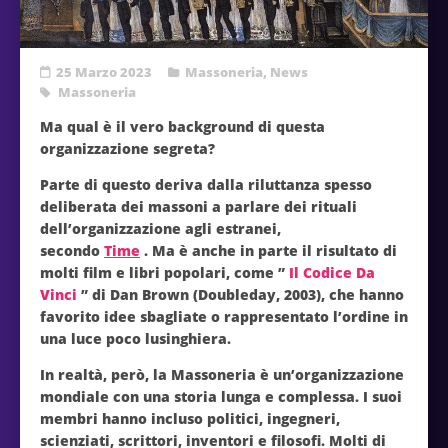
25 Marzo 2023
Massoneria
,
News
Massoneria
Ma qual è il vero background di questa
organizzazione segreta?
Parte di questo deriva dalla riluttanza spesso
deliberata dei massoni a parlare dei rituali
dell’organizzazione agli estranei,
secondo
Time
. Ma è anche in parte il risultato di
molti film e libri popolari, come ”
Il Codice Da
Vinci
” di Dan Brown (Doubleday, 2003), che hanno
favorito idee sbagliate o rappresentato l’ordine in
una luce poco lusinghiera.
In realtà, però, la Massoneria è un’organizzazione
mondiale con una storia lunga e complessa. I suoi
membri hanno incluso politici, ingegneri,
scienziati, scrittori, inventori e filosofi. Molti di