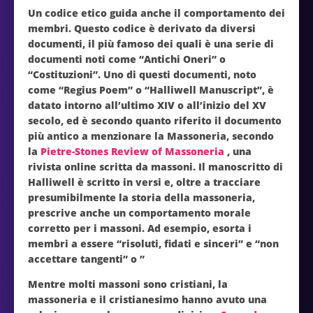
Un codice etico guida anche il comportamento dei
membri. Questo codice è derivato da diversi
documenti, il più famoso dei quali è una serie di
documenti noti come “Antichi Oneri” o
“Costituzioni”. Uno di questi documenti, noto
come “Regius Poem” o “Halliwell Manuscript”, è
datato intorno all’ultimo XIV o all’inizio del XV
secolo, ed è secondo quanto riferito il documento
più antico a menzionare la Massoneria, secondo
la
Pietre-Stones Review of Massoneria
, una
rivista online scritta da massoni. Il manoscritto di
Halliwell è scritto in versi e, oltre a tracciare
presumibilmente la storia della massoneria,
prescrive anche un comportamento morale
corretto per i massoni. Ad esempio, esorta i
membri a essere “risoluti, fidati e sinceri” e “non
accettare tangenti” o ”
Mentre molti massoni sono cristiani, la
massoneria e il cristianesimo hanno avuto una