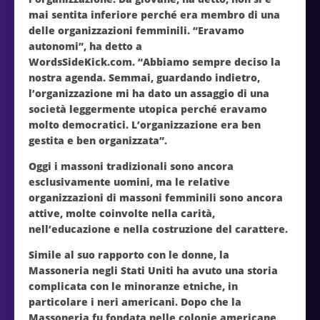
mai sentita inferiore perché era membro di una
delle organizzazioni femminili. “Eravamo
autonomi”, ha detto a
WordsSideKick.com. “Abbiamo sempre deciso la
nostra agenda. Semmai, guardando indietro,
l’organizzazione mi ha dato un assaggio di una
società leggermente utopica perché eravamo
molto democratici. L’organizzazione era ben
gestita e ben organizzata”.
Oggi i massoni tradizionali sono ancora
esclusivamente uomini, ma le relative
organizzazioni di massoni femminili sono ancora
attive, molte coinvolte nella carità,
nell’educazione e nella costruzione del carattere.
Simile al suo rapporto con le donne, la
Massoneria negli Stati Uniti ha avuto una storia
complicata con le minoranze etniche, in
particolare i neri americani. Dopo che la
Massoneria fu fondata nelle colonie americane,