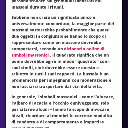
possono trovare sui grembiuli indossati dai
massoni durante i rituali.
Sebbene non ci sia un significato unico e
universalmente concordato, la maggior parte dei
massoni sosterrebbe probabilmente che questi
due oggetti in congiunzione hanno lo scopo di
rappresentare come un massone dovrebbe
comportarsi, secondo un
dizionario online di
simboli massonici
. Il quadrato significa che un
uomo dovrebbe agire in modo “quadrato” con i
suoi simili, cioè dovrebbe essere onesto e
schietto in tutti i suoi rapporti. La bussola è un
promemoria per impegnarsi con moderazione e
non lasciarsi trasportare dai vizi della vita.
In generale, i simboli massonici – come l’alveare,
l’albero di acacia e l’occhio onniveggente, solo
per citarne alcuni – hanno lo scopo di invocare
ideali, ricordare ai membri le corrette modalità
di condotta e di comportamento e impartire