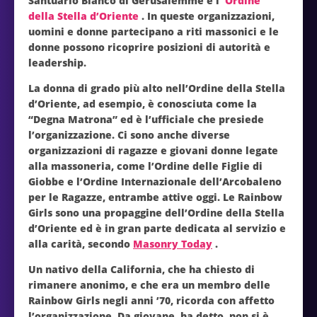
Santuario Bianco di Gerusalemme e l’
Ordine
della Stella d’Oriente
. In queste organizzazioni,
uomini e donne partecipano a riti massonici e le
donne possono ricoprire posizioni di autorità e
leadership.
La donna di grado più alto nell’Ordine della Stella
d’Oriente, ad esempio, è conosciuta come la
“Degna Matrona” ed è l’ufficiale che presiede
l’organizzazione. Ci sono anche diverse
organizzazioni di ragazze e giovani donne legate
alla massoneria, come l’Ordine delle Figlie di
Giobbe e l’Ordine Internazionale dell’Arcobaleno
per le Ragazze, entrambe attive oggi. Le Rainbow
Girls sono una propaggine dell’Ordine della Stella
d’Oriente ed è in gran parte dedicata al servizio e
alla carità, secondo
Masonry Today
.
Un nativo della California, che ha chiesto di
rimanere anonimo, e che era un membro delle
Rainbow Girls negli anni ’70, ricorda con affetto
l’organizzazione. Da giovane, ha detto, non si è