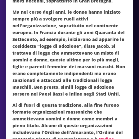
molti decenni, soprattutto in Gran Bretagna.
Ma nel corso degli anni, le donne hanno iniziato
sempre più a svolgere ruoli attivi
nell’organizzazione, soprattutto nel continente
europeo. In Francia durante gli anni Quaranta del
Settecento, ad esempio, iniziarono ad apparire le
cosiddette “logge di adozione”, disse Jacob. Si
trattava di logge che ammettevano un misto di
uomini e donne, queste ultime per lo più mogli,
figlie e parenti femmine dei massoni maschi. Non
erano completamente indipendenti ma erano
sanzionati e attaccati alle tradizionali logge
maschili. Ben presto, simili logge di adozione
sorsero nei Paesi Bassi e infine negli Stati Uniti.
Al di fuori di questa tradizione, alla fine furono
formate organizzazioni massoniche che
ammettevano uomini e donne come membri a
pieno titolo. Alcune di queste organizzazioni
includevano l’Ordine dell’Amaranto, l’Ordine del