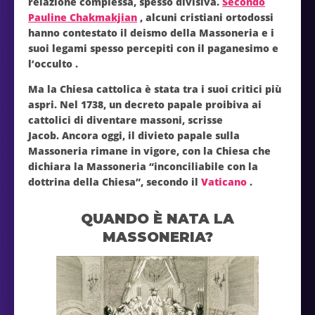
relazione complessa, spesso divisiva.
Secondo
Pauline Chakmakjian
, alcuni cristiani ortodossi
hanno contestato il deismo della Massoneria e i
suoi legami spesso percepiti con il paganesimo e
l’occulto .
Ma la Chiesa cattolica è stata tra i suoi critici più
aspri. Nel 1738, un decreto papale proibiva ai
cattolici di diventare massoni, scrisse
Jacob. Ancora oggi, il divieto papale sulla
Massoneria rimane in vigore, con la Chiesa che
dichiara la Massoneria “inconciliabile con la
dottrina della Chiesa”, secondo il
Vaticano
.
QUANDO È NATA LA
MASSONERIA?