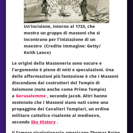
Un’incisione, intorno al 1733, che
mostra un gruppo di massoni che si
incontrano per l’iniziazione di un
maestro (Credito immagine: Getty/
Keith Lance)
Le origini della Massoneria sono oscure e
l’argomento è pieno di miti e speculazioni. Una
delle affermazioni più fantasiose è che i Massoni
discendano dai costruttori del Tempio di
Salomone (noto anche come Primo Tempio)
a
Gerusalemme
, secondo Jacob. Altri hanno
sostenuto che i Massoni siano nati come una
propaggine dei Cavalieri Templari, un ordine
militare cattolico risalente al medioevo,
secondo
Sky History
.
Il famoso rivoluzionario americano Thomas Paine