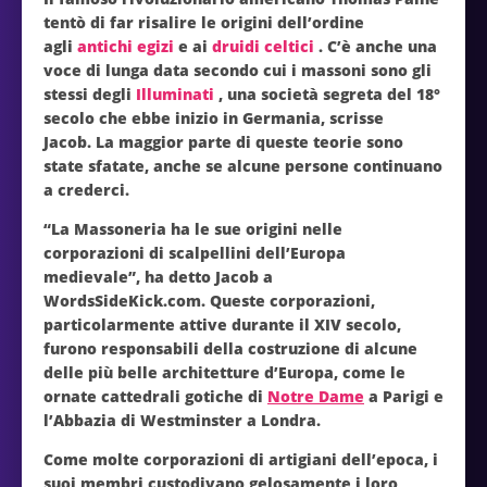
tentò di far risalire le origini dell’ordine
agli
antichi egizi
e ai
druidi celtici
. C’è anche una
voce di lunga data secondo cui i massoni sono gli
stessi degli
Illuminati
, una società segreta del 18°
secolo che ebbe inizio in Germania, scrisse
Jacob. La maggior parte di queste teorie sono
state sfatate, anche se alcune persone continuano
a crederci.
“La Massoneria ha le sue origini nelle
corporazioni di scalpellini dell’Europa
medievale”, ha detto Jacob a
WordsSideKick.com. Queste corporazioni,
particolarmente attive durante il XIV secolo,
furono responsabili della costruzione di alcune
delle più belle architetture d’Europa, come le
ornate cattedrali gotiche di
Notre Dame
a Parigi e
l’Abbazia di Westminster a Londra.
Come molte corporazioni di artigiani dell’epoca, i
suoi membri custodivano gelosamente i loro