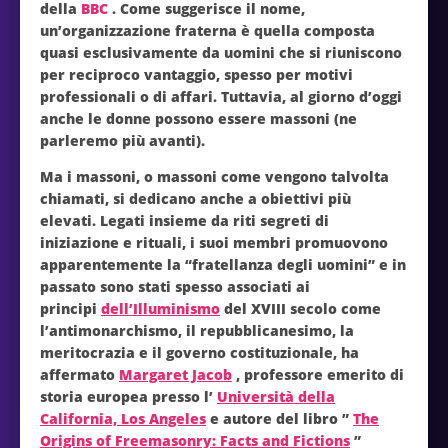
della
BBC
. Come suggerisce il nome,
un’organizzazione fraterna è quella composta
quasi esclusivamente da uomini che si riuniscono
per reciproco vantaggio, spesso per motivi
professionali o di affari. Tuttavia, al giorno d’oggi
anche le donne possono essere massoni (ne
parleremo più avanti).
Ma i massoni, o massoni come vengono talvolta
chiamati, si dedicano anche a obiettivi più
elevati. Legati insieme da riti segreti di
iniziazione e rituali, i suoi membri promuovono
apparentemente la “fratellanza degli uomini” e in
passato sono stati spesso associati ai
principi
dell’Illuminismo
del XVIII secolo come
l’antimonarchismo, il repubblicanesimo, la
meritocrazia e il governo costituzionale, ha
affermato
Margaret Jacob
, professore emerito di
storia europea presso l’
Università della
California, Los Angeles
e autore del libro ”
The
Origins of Freemasonry: Facts and Fictions
”