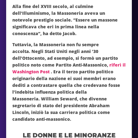
Alla fine del XVIII secolo, al culmine
dell’Illuminismo, la Massoneria aveva un
notevole prestigio sociale. “Essere un massone
significava che eri in prima linea nella
conoscenza”, ha detto Jacob.
Tuttavia, la Massoneria non fu sempre
accolta. Negli Stati Uniti negli anni ’30
dell’Ottocento, ad esempio, si formò un partito
politico noto come Partito Anti-Massonico,
riferì il
Washington Post
. Era il terzo partito politico
originario della nazione ei suoi membri erano
dediti a contrastare quella che credevano fosse
l’indebita influenza politica della
Massoneria. William Seward, che divenne
segretario di stato del presidente Abraham
Lincoln, iniziò la sua carriera politica come
candidato anti-massonico.
LE DONNE E LE MINORANZE