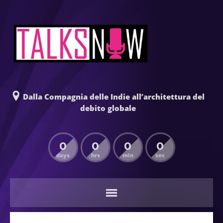
Dalla Compagnia delle Indie all’architettura del
debito globale
0
0
0
0
days
hrs
min
sec