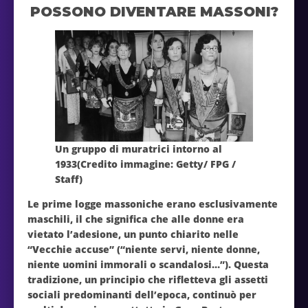
POSSONO DIVENTARE MASSONI?
Un gruppo di muratrici intorno al
1933(Credito immagine: Getty/ FPG /
Staff)
Le prime logge massoniche erano esclusivamente
maschili, il che significa che alle donne era
vietato l’adesione, un punto chiarito nelle
“Vecchie accuse” (“niente servi, niente donne,
niente uomini immorali o scandalosi…”). Questa
tradizione, un principio che rifletteva gli assetti
sociali predominanti dell’epoca, continuò per