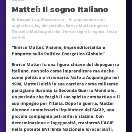
Mattei: Il sogno Italiano
Geopolitica
,
Massoneria
angloamericani
,
anglosfera
,
big del petrolio
,
Enrico Mattei
,
inglesi
,
Omicidio Mattei
,
petrolio
,
Servizi segreti inglesi
,
Sette
sorelle
“Enrico Mattei: Visione, Imprenditorialità e
l’Impatto sulla Politica Energetica Globale”
Enrico Mattei fu una figura chiave del dopoguerra
italiano, non solo come imprenditore ma anche
come politico e visionario. Nato a Acqualagna nel
1906, Mattei iniziò la sua carriera come militante
partigiano durante la Seconda Guerra Mondiale,
un periodo che forgiò il suo spirito combattivo e il
suo impegno per l’Italia. Dopo la guerra, Mattei
divenne commissario liquidatore dell’AGIP, una
piccola compagnia petrolifera statale. Con
determinazione e ingegnosità, trasformò l’AGIP
nella potente ENI (Ente Nazionale Idrocarburi),