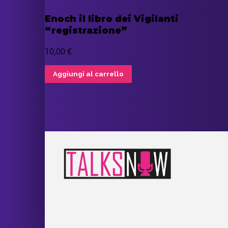
Enoch il libro dei Vigilanti
“registrazione”
10,00
€
Aggiungi al carrello