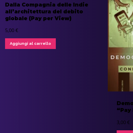
Dalla Compagnia delle Indie
all’architettura del debito
globale (Pay per View)
5,00
€
Aggiungi al carrello
Democ
“Pay
3,00
€