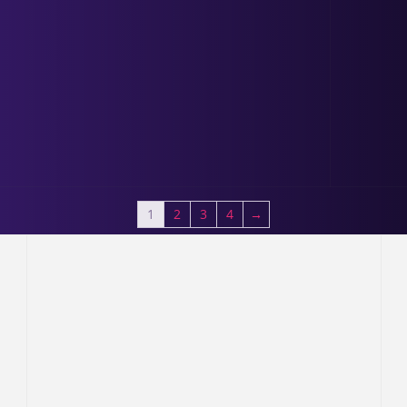
1
2
3
4
→