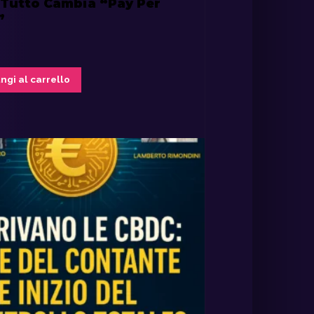
Tutto Cambia “Pay Per
”
ngi al carrello