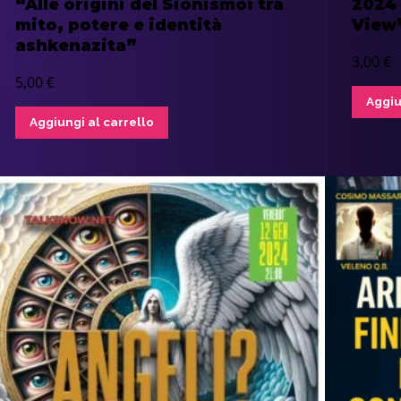
“Alle origini del Sionismo: tra
2024 
mito, potere e identità
View
ashkenazita”
3,00
€
5,00
€
Aggiu
Aggiungi al carrello