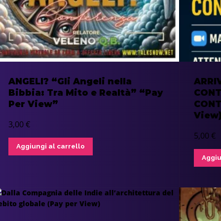
ANGELI? “Gli Angeli nella
ARRI
Bibbia: Tra Mito e Realtà” “Pay
CONT
Per View”
CONT
View
3,00
€
5,00
€
Aggiungi al carrello
Aggiu