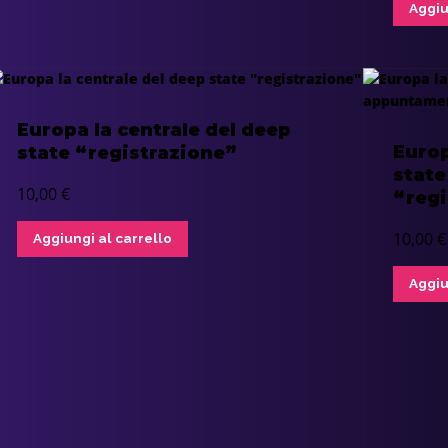
Aggiu
Europa la centrale del deep
Europ
state “registrazione”
stat
10,00
€
“regi
10,00
€
Aggiungi al carrello
Aggiu