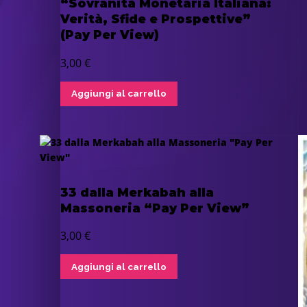
“Sovranità Monetaria Italiana:
Verità, Sfide e Prospettive”
(Pay Per View)
3,00
€
Aggiungi al carrello
33 dalla Merkabah alla
Massoneria “Pay Per View”
3,00
€
Aggiungi al carrello