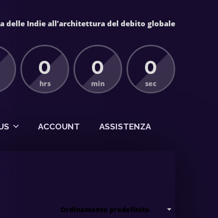
 delle Indie all’architettura del debito globale
0
0
0
hrs
min
sec
US
ACCOUNT
ASSISTENZA