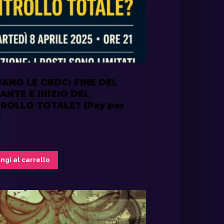
VANO LE CBDC: FINE DEL
ANTE E INIZIO DEL
ROLLO TOTALE? (Pay per
)
ngi al carrello