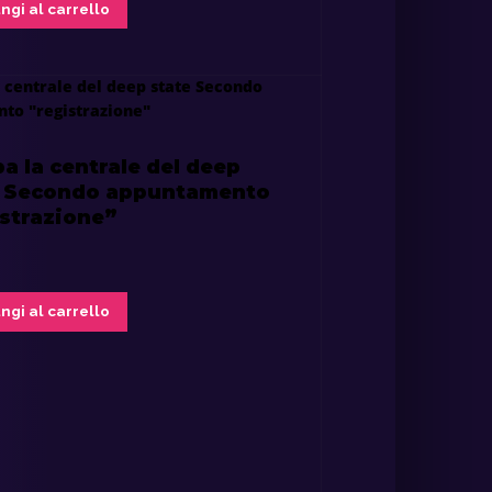
ngi al carrello
a la centrale del deep
e Secondo appuntamento
strazione”
ngi al carrello