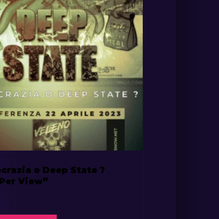
razia o Deep State ?
 Per View”