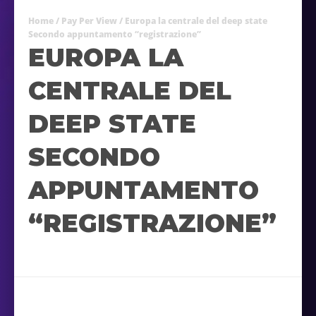
Home
/
Pay Per View
/ Europa la centrale del deep state
Secondo appuntamento “registrazione”
EUROPA LA
CENTRALE DEL
DEEP STATE
SECONDO
APPUNTAMENTO
“REGISTRAZIONE”