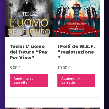
Tesla: L’ uomo
I Folli de W.E.F.
del futuro “Pay
“registrazione
Per View”
”
3,00
€
10,00
€
Aggiungi al
Aggiungi al
carrello
carrello