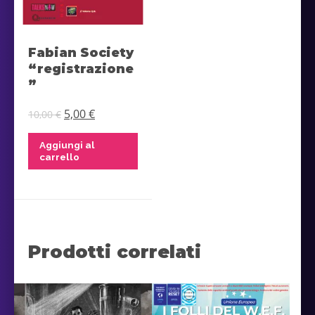
Fabian Society
“registrazione
”
Il
Il
5,00
€
10,00
€
prezzo
prezzo
Aggiungi al
originale
attuale
carrello
era:
è:
10,00 €.
5,00 €.
Prodotti correlati