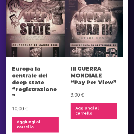
Europa la
III GUERRA
centrale del
MONDIALE
deep state
“Pay Per View”
“registrazione
3,00
€
”
10,00
€
Aggiungi al
carrello
Aggiungi al
carrello