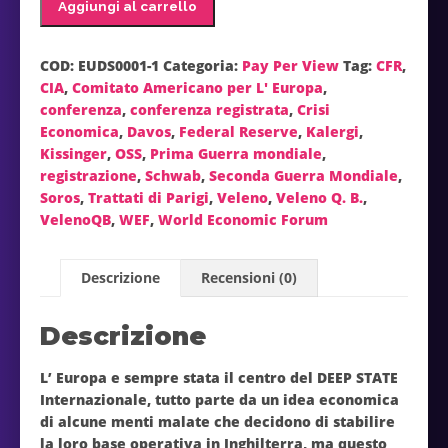
Aggiungi al carrello
la
centrale
del
COD:
EUDS0001-1
Categoria:
Pay Per View
Tag:
CFR
,
deep
CIA
,
Comitato Americano per L' Europa
,
state
conferenza
,
conferenza registrata
,
Crisi
Secondo
Economica
,
Davos
,
Federal Reserve
,
Kalergi
,
appuntamento
Kissinger
,
OSS
,
Prima Guerra mondiale
,
"registrazione"
registrazione
,
Schwab
,
Seconda Guerra Mondiale
,
quantità
Soros
,
Trattati di Parigi
,
Veleno
,
Veleno Q. B.
,
VelenoQB
,
WEF
,
World Economic Forum
Descrizione
Recensioni (0)
Descrizione
L’ Europa e sempre stata il centro del DEEP STATE
Internazionale, tutto parte da un idea economica
di alcune menti malate che decidono di stabilire
la loro base operativa in Inghilterra, ma questo