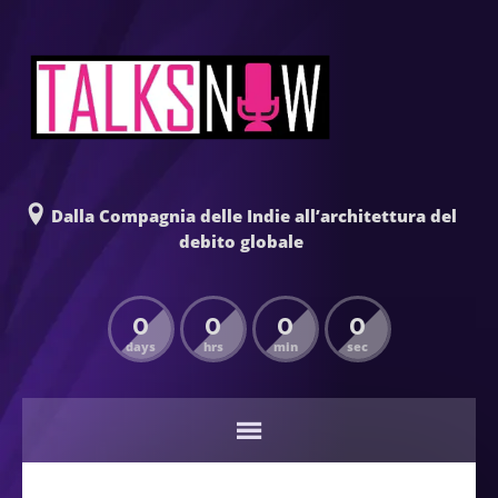
Dalla Compagnia delle Indie all’architettura del
debito globale
0
0
0
0
days
hrs
min
sec