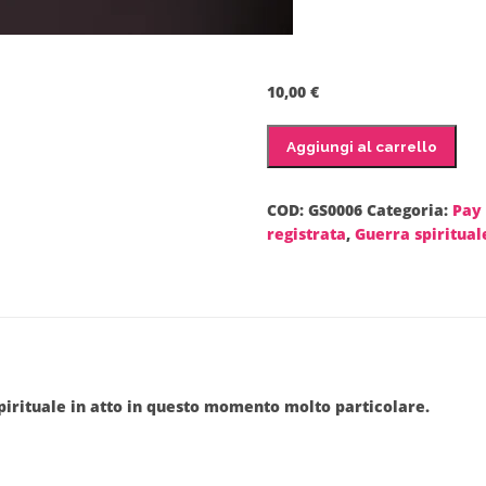
10,00
€
Guerra
Aggiungi al carrello
Spirituale
VI
"registrazione"
COD:
GS0006
Categoria:
Pay
quantità
registrata
,
Guerra spiritual
pirituale in atto in questo momento molto particolare.