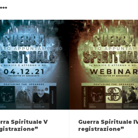
e…
rra Spirituale V
Guerra Spirituale I
gistrazione”
registrazione”