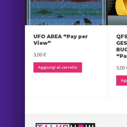
UFO AREA “Pay per
QFS
View”
GES
BUG
3,00
€
“Pa
3,00
Aggiungi al carrello
Agg