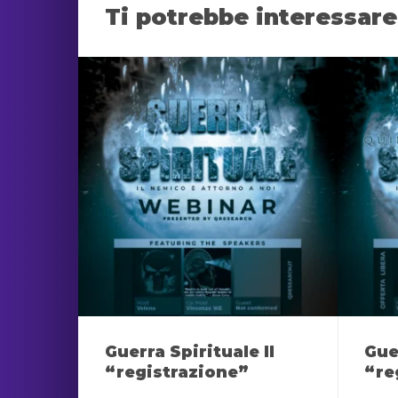
Ti potrebbe interessar
Guerra Spirituale II
Gue
“registrazione”
“re