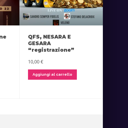
ine
QFS, NESARA E
GESARA
“registrazione”
10,00
€
Aggiungi al carrello