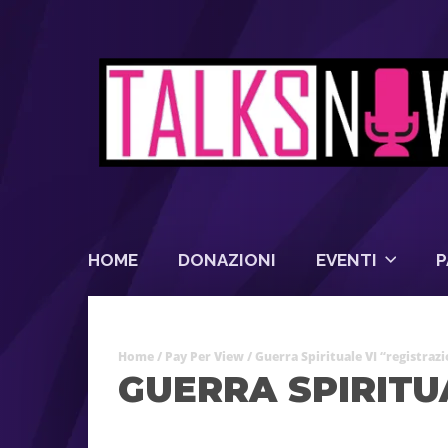
HOME
DONAZIONI
EVENTI
P
Home
/
Pay Per View
/ Guerra Spirituale VI “registraz
GUERRA SPIRITU