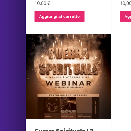
10,00
€
10,0
Aggiungi al carrello
Agg
Guerra Spirituale I ”