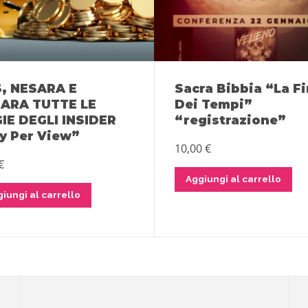
, NESARA E
Sacra Bibbia “La F
ARA TUTTE LE
Dei Tempi”
IE DEGLI INSIDER
“registrazione”
y Per View”
10,00
€
€
Aggiungi al carrello
iungi al carrello