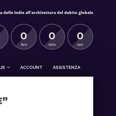
 delle Indie all’architettura del debito globale
0
0
0
hrs
min
sec
US
ACCOUNT
ASSISTENZA
E”