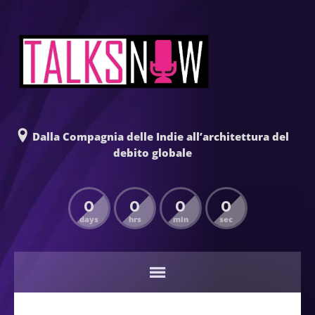
Dalla Compagnia delle Indie all’architettura del
debito globale
0
0
0
0
days
hrs
min
sec