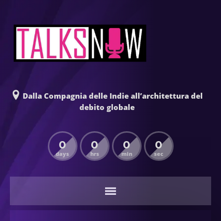
Dalla Compagnia delle Indie all’architettura del
debito globale
0
0
0
0
days
hrs
min
sec