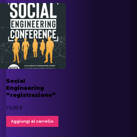
Social
Engineering
“registrazione”
10,00
€
Aggiungi al carrello