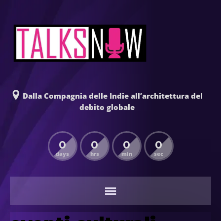
Dalla Compagnia delle Indie all’architettura del
debito globale
0
0
0
0
days
hrs
min
sec