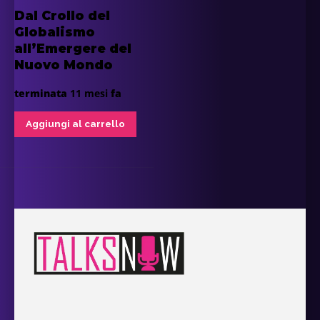
Dal Crollo del
Globalismo
all’Emergere del
Nuovo Mondo
terminata
11 mesi
fa
Aggiungi al carrello