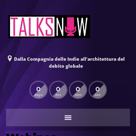
Dalla Compagnia delle Indie all’architettura del
debito globale
0
0
0
0
days
hrs
min
sec