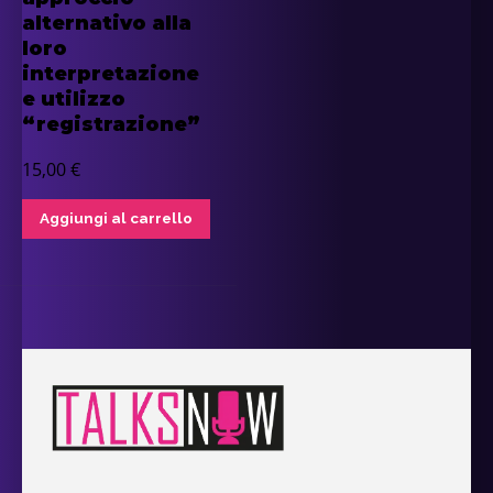
alternativo alla
loro
interpretazione
e utilizzo
“registrazione”
15,00
€
Aggiungi al carrello