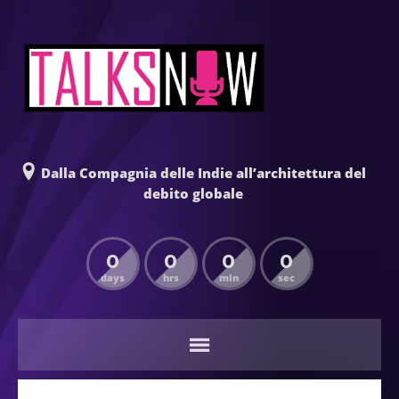
Dalla Compagnia delle Indie all’architettura del
debito globale
0
0
0
0
days
hrs
min
sec