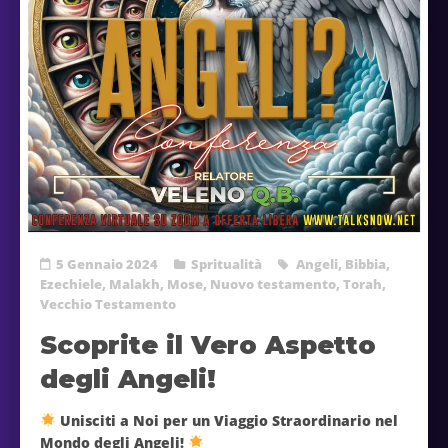
5 Gennaio 2024
Spritualità
Angeli
,
Bibbia
,
Ezechiele
,
Malakh
,
Mose
,
Nuovo testamento
,
Torah
,
Vecchio Testamento
Scoprite il Vero Aspetto
degli Angeli!
Unisciti a Noi per un Viaggio Straordinario nel
Mondo degli Angeli!