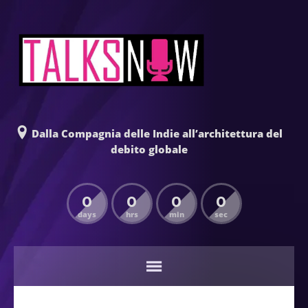
Dalla Compagnia delle Indie all’architettura del
debito globale
0
0
0
0
days
hrs
min
sec