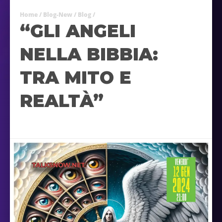
Home
/
Blog-New
/
Blog
/
“GLI ANGELI
NELLA BIBBIA:
TRA MITO E
REALTÀ”