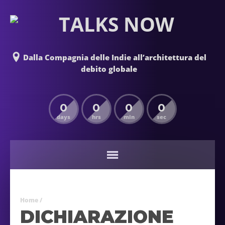
Dalla Compagnia delle Indie all’architettura del
debito globale
0
0
0
0
days
hrs
min
sec
Home
/
DICHIARAZIONE