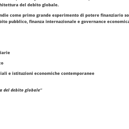
chitettura del debito globale
.
ndie
come primo grande esperimento di potere finanziario sovr
bito pubblico, finanza internazionale e governance economic
iarie
co
iali e istituzioni economiche contemporanee
a del debito globale”