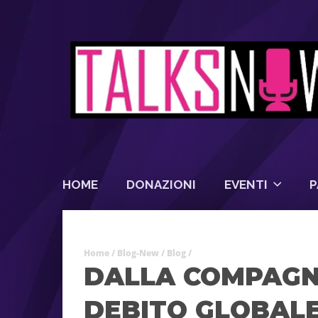
HOME
DONAZIONI
EVENTI
P
Home
/
Blog-New
/
Blog
/
DALLA COMPAGNI
DEBITO GLOBAL