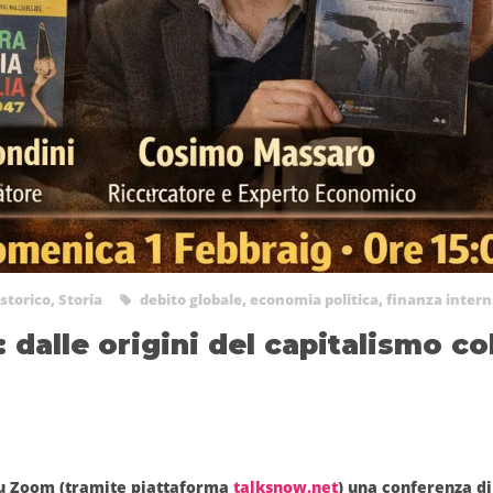
storico
,
Storia
debito globale
,
economia politica
,
finanza intern
: dalle origini del capitalismo co
su
Zoom
(tramite piattaforma
talksnow.net
) una conferenza d