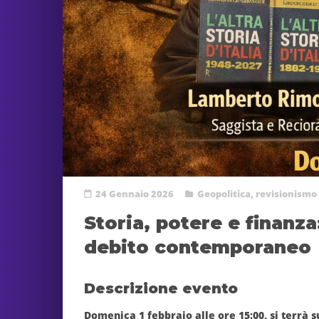
24 Gennaio 2026
Geopolitica
,
revisionismo 
Storia, potere e finanza
debito contemporaneo
Descrizione evento
Domenica
1 febbraio alle ore 15:00
, si terrà 