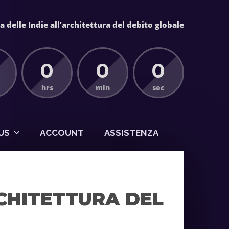
 delle Indie all’architettura del debito globale
0
0
0
hrs
min
sec
US
ACCOUNT
ASSISTENZA
CHITETTURA DEL