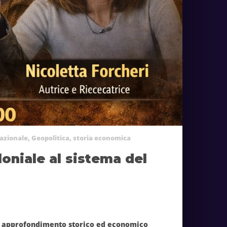
azionale
,
Geopolitica
,
storia economica
loniale al sistema del
i approfondimento storico ed economico