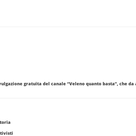
divulgazione gratuita del canale “Veleno quanto basta”
, che da
toria
tivisti